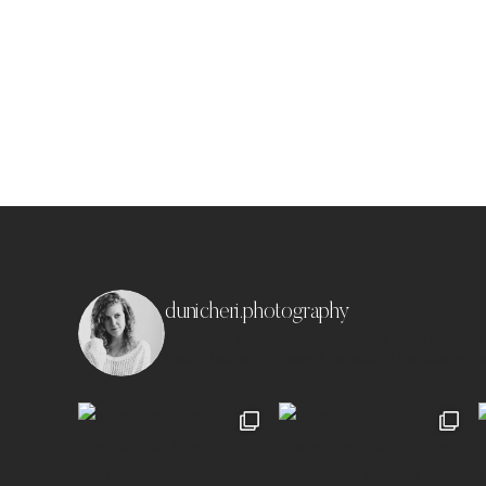
dunicheri.photography
München & Umland
Ich liebe es emotionale,
festzuhalten ✨
Paare | Familien | Portraits | 