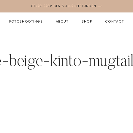
OTHER SERVICES & ALLE LEISTUNGEN ⟶
FOTOSHOOTINGS
ABOUT
SHOP
CONTACT
e-beige-kinto-mugtai