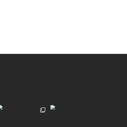
 natürliche & authentische Momente für euch
Hochzeiten | UGC 🖤