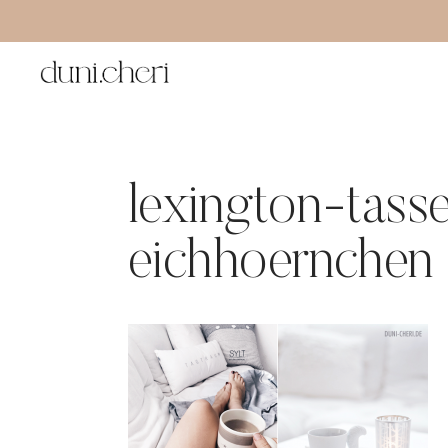
Zum
Inhalt
springen
lexington-tass
eichhoernchen