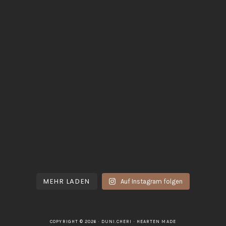
MEHR LADEN
Auf Instagram folgen
COPYRIGHT © 2026 · DUNI.CHERI ·
HEARTEN MADE