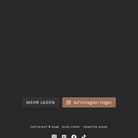
MEHR LADEN
Auf Instagram folgen
COPYRIGHT © 2026 · DUNI.CHERI ·
HEARTEN MADE