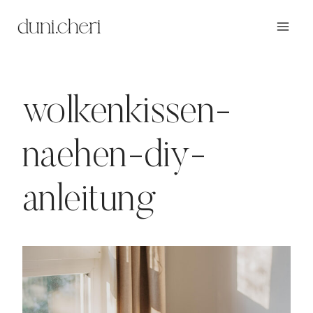
Zum
Inhalt
springen
wolkenkissen-
naehen-diy-
anleitung