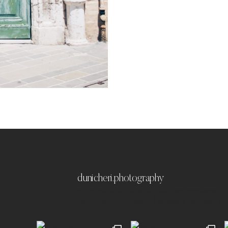
dunicheri.photography
München & Umland
Ich liebe es emotionale,
festzuhalten ✨
Paare | Familien | Portraits | 