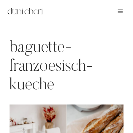
Zum
Inhalt
springen
baguette-
franzoesisch-
kueche