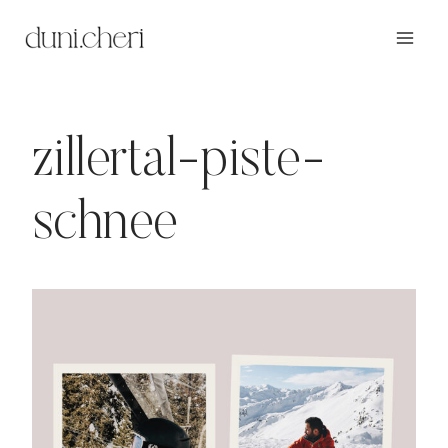
Zum
Inhalt
springen
zillertal-piste-
schnee