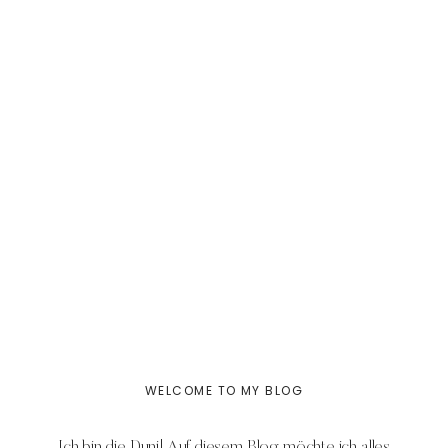
WELCOME TO MY BLOG
Ich bin die Duni! Auf diesem Blog möchte ich alles