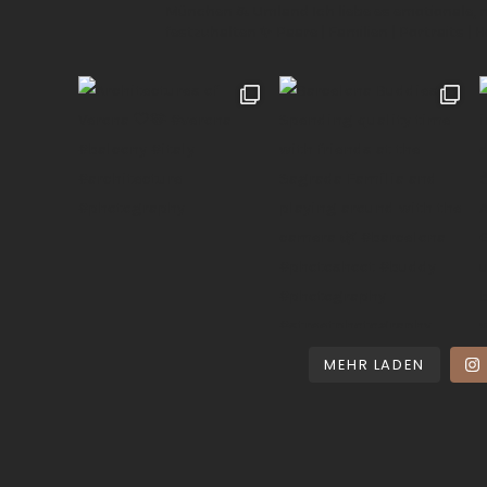
München & Umland
Ich liebe es emotionale,
festzuhalten ✨
Paare | Familien | Portraits | 
MEHR LADEN