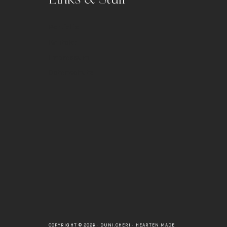
Portfolio
Kontakt
Impressum
Datenschutz
COPYRIGHT © 2026 · DUNI.CHERI ·
HEARTEN MADE