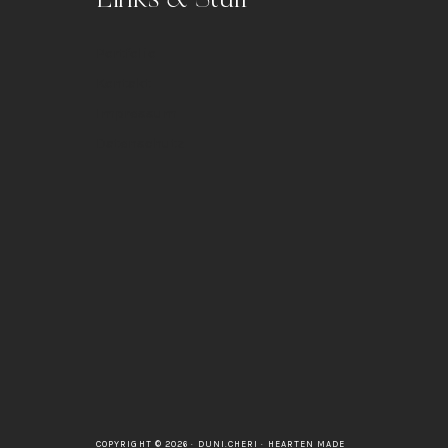
Portfolio
Kontakt
Impressum
Datenschutz
COPYRIGHT © 2026 · DUNI.CHERI ·
HEARTEN MADE