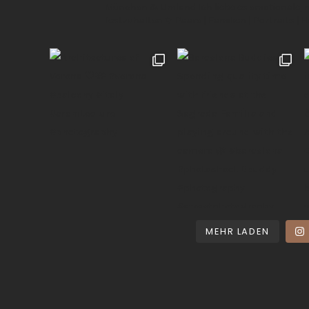
München & Umland
Ich liebe es emotionale,
festzuhalten ✨
Paare | Familien | Portraits | 
MEHR LADEN