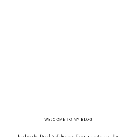
WELCOME TO MY BLOG
Ich bin die Duni! Auf diesem Blog möchte ich alles