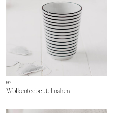
DIY
Wolkenteebeutel nähen