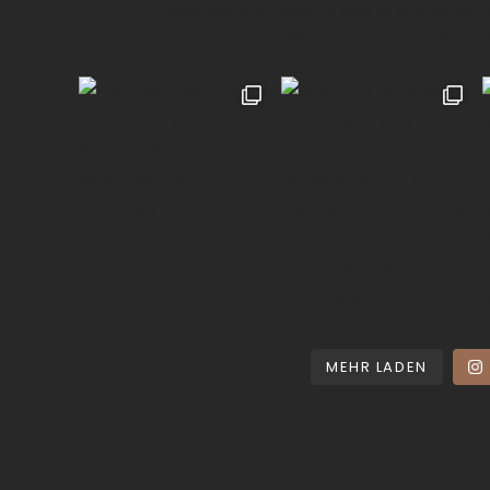
München & Umland
Ich liebe es emotionale,
festzuhalten ✨
Paare | Familien | Portraits | 
MEHR LADEN