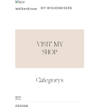
DIY WOLKENKISSEN
VISIT MY
SHOP
Categorys
DIY
DESIGN