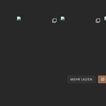
München & Umland
Ich liebe es emotionale,
festzuhalten ✨
Paare | Familien | Portraits | 
MEHR LADEN