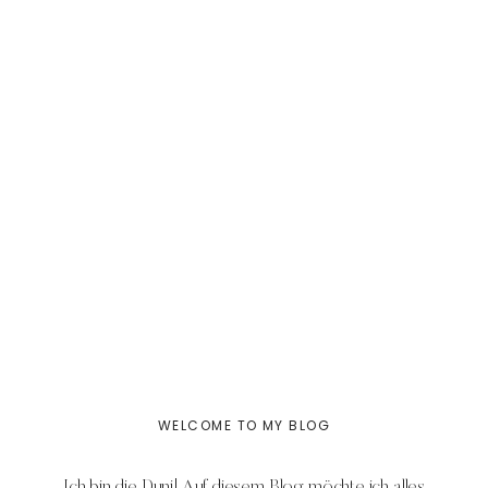
WELCOME TO MY BLOG
Ich bin die Duni! Auf diesem Blog möchte ich alles