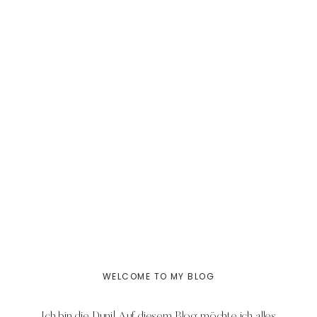
WELCOME TO MY BLOG
Ich bin die Duni! Auf diesem Blog möchte ich alles