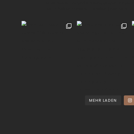
München & Umland
Ich liebe es emotionale,
festzuhalten ✨
Paare | Familien | Portraits | 
MEHR LADEN