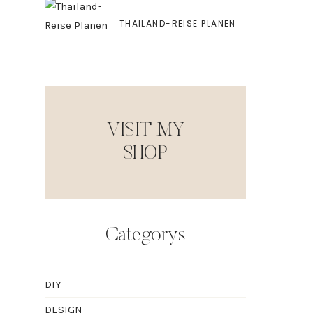
THAILAND-REISE PLANEN
VISIT MY
SHOP
Categorys
DIY
DESIGN