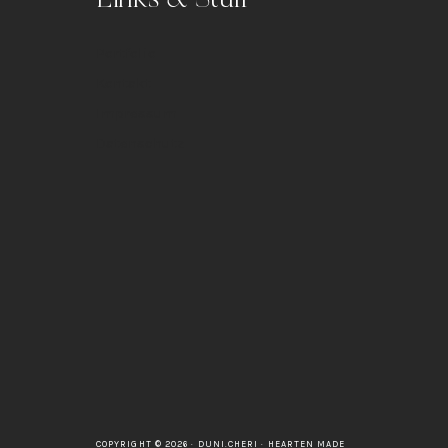
Portfolio
Kontakt
Impressum
Datenschutz
COPYRIGHT © 2026 · DUNI.CHERI ·
HEARTEN MADE