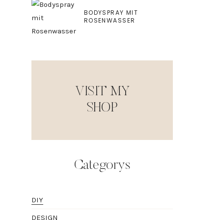
BODYSPRAY MIT
ROSENWASSER
VISIT MY
SHOP
Categorys
DIY
DESIGN