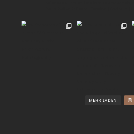
München & Umland
Ich liebe es emotionale,
festzuhalten ✨
Paare | Familien | Portraits | 
MEHR LADEN