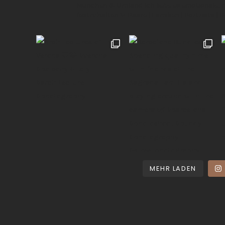
München & Umland
Ich liebe es emotionale,
festzuhalten ✨
Paare | Familien | Portraits | 
MEHR LADEN