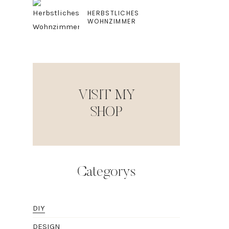
HERBSTLICHES
WOHNZIMMER
VISIT MY
SHOP
Categorys
DIY
DESIGN