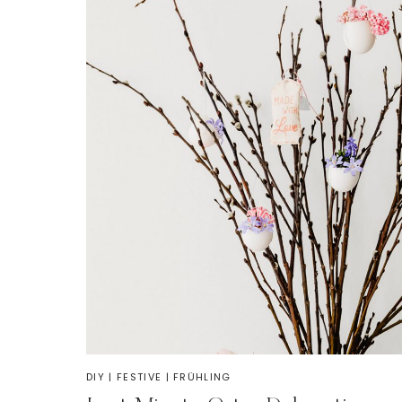
DIY
|
FESTIVE
|
FRÜHLING