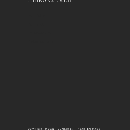
Portfolio
Kontakt
Impressum
Datenschutz
COPYRIGHT © 2026 · DUNI.CHERI ·
HEARTEN MADE