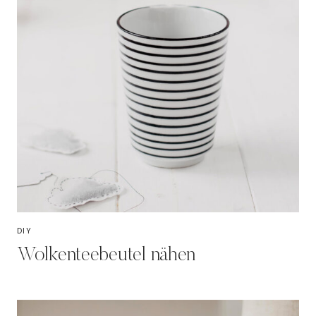
DIY
Wolkenteebeutel nähen