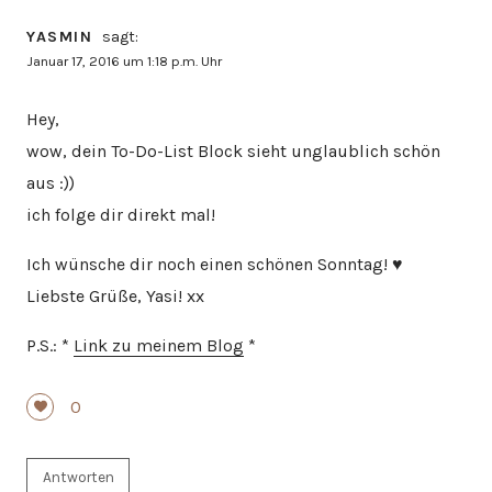
YASMIN
sagt:
Januar 17, 2016 um 1:18 p.m. Uhr
Hey,
wow, dein To-Do-List Block sieht unglaublich schön
aus :))
ich folge dir direkt mal!
Ich wünsche dir noch einen schönen Sonntag! ♥
Liebste Grüße, Yasi! xx
P.S.: *
Link zu meinem Blog
*
0
Antworten