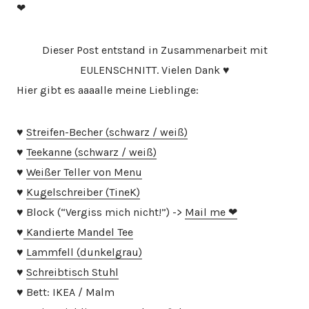
❤
Dieser Post entstand in Zusammenarbeit mit
EULENSCHNITT. Vielen Dank ♥
Hier gibt es aaaalle meine Lieblinge:
♥
Streifen-Becher (schwarz / weiß)
♥
Teekanne (schwarz / weiß)
♥
Weißer Teller von Menu
♥
Kugelschreiber (TineK)
♥ Block (“Vergiss mich nicht!”) ->
Mail me ❤
♥
Kandierte Mandel Tee
♥
Lammfell (dunkelgrau)
♥
Schreibtisch Stuhl
♥ Bett: IKEA / Malm