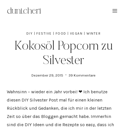
Zum
Inhalt
springen
DIY
|
FESTIVE
|
FOOD
|
VEGAN
|
WINTER
Kokosöl Popcorn zu
Silvester
Dezember 29, 2015
39 Kommentare
Wahnsinn – wieder ein Jahr vorbei! ❤ Ich benutze
diesen DIY Silvester Post mal für einen kleinen
Rückblick und Gedanken, die ich mir in der letzten
Zeit so über das Bloggen gemacht habe. Immerhin
sind die DIY Ideen und die Rezepte so easy, dass ich