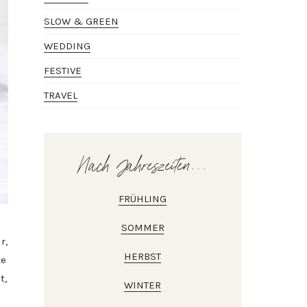
SLOW & GREEN
WEDDING
FESTIVE
TRAVEL
Nach Jahreszeiten...
FRÜHLING
SOMMER
r,
HERBST
te
t,
WINTER