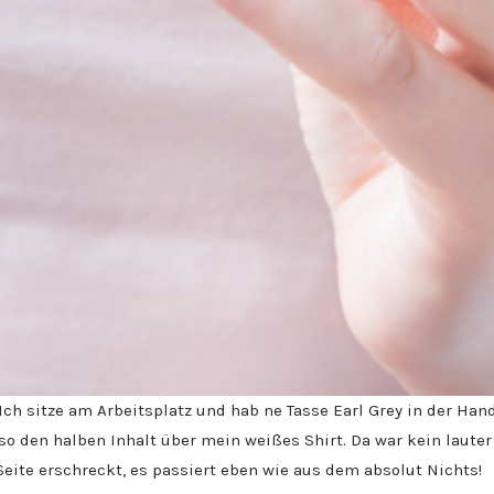
Ich sitze am Arbeitsplatz und hab ne Tasse Earl Grey in der Hand
o den halben Inhalt über mein weißes Shirt. Da war kein lauter
eite erschreckt, es passiert eben wie aus dem absolut Nichts!