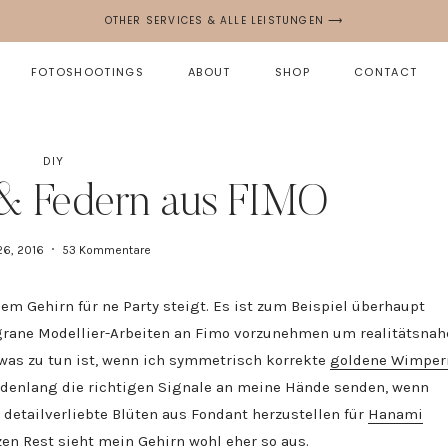
OTHER SERVICES & ALLE LEISTUNGEN ⟶
FOTOSHOOTINGS
ABOUT
SHOP
CONTACT
DIY
& Federn aus FIMO
26, 2016
53 Kommentare
m Gehirn für ne Party steigt. Es ist zum Beispiel überhaupt
igrane Modellier-Arbeiten an Fimo vorzunehmen um realitätsnah
was zu tun ist, wenn ich symmetrisch korrekte
goldene Wimper
enlang die richtigen Signale an meine Hände senden, wenn
tailverliebte Blüten aus Fondant herzustellen für
Hanami
nzen Rest sieht mein Gehirn wohl eher
so aus
.