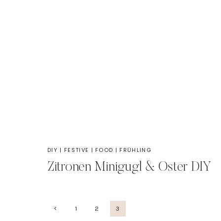
DIY
|
FESTIVE
|
FOOD
|
FRÜHLING
Zitronen Minigugl & Oster DIY
Seitennavigation
Vorherige
1
2
3