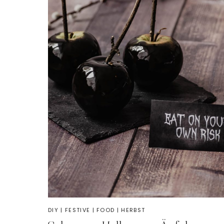
DIY
|
FESTIVE
|
FOOD
|
HERBST