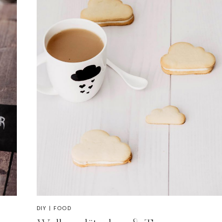
DIY
|
FOOD