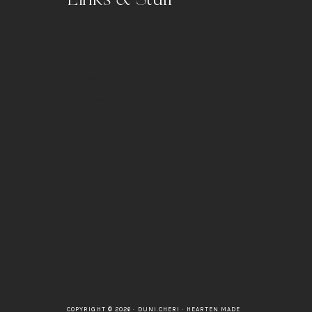
Portfolio
Kontakt
Impressum
Datenschutz
COPYRIGHT © 2026 · DUNI.CHERI ·
HEARTEN MADE