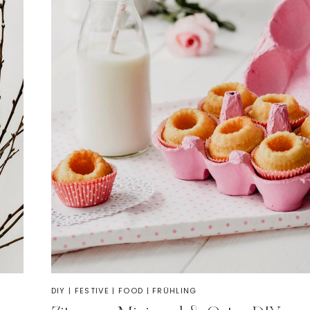
DIY
|
FESTIVE
|
FOOD
|
FRÜHLING