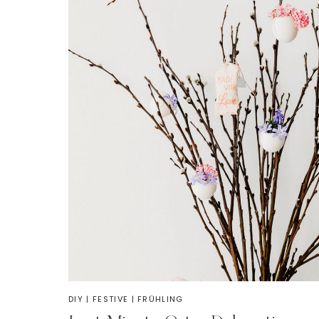
DIY
|
FESTIVE
|
FRÜHLING