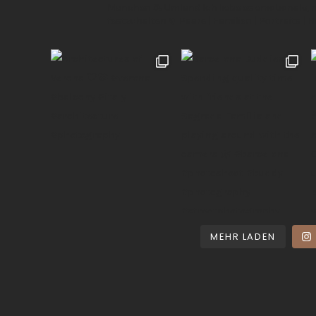
München & Umland
Ich liebe es emotionale,
festzuhalten ✨
Paare | Familien | Portraits | 
MEHR LADEN