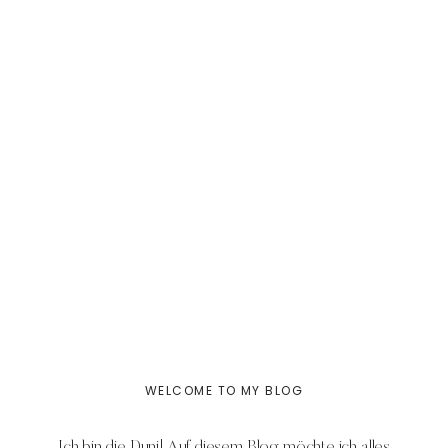
WELCOME TO MY BLOG
Ich bin die Duni! Auf diesem Blog möchte ich alles