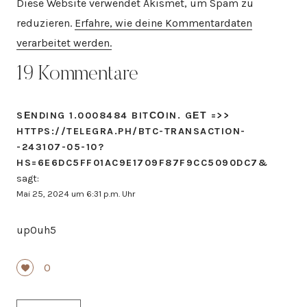
Diese Website verwendet Akismet, um Spam zu
reduzieren.
Erfahre, wie deine Kommentardaten
verarbeitet werden.
19 Kommentare
SЕNDING 1.0008484 BITСОIN. GЕТ =>>
HTTPS://TELEGRA.PH/BTC-TRANSACTION-
-243107-05-10?
HS=6E6DC5FF01AC9E1709F87F9CC5090DC7&
sagt:
Mai 25, 2024 um 6:31 p.m. Uhr
up0uh5
0