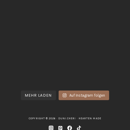
MEHR LADEN
Auf Instagram folgen
COPYRIGHT © 2026 · DUNI.CHERI ·
HEARTEN MADE