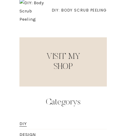
DIY: BODY SCRUB PEELING
VISIT MY
SHOP
Categorys
DIY
DESIGN