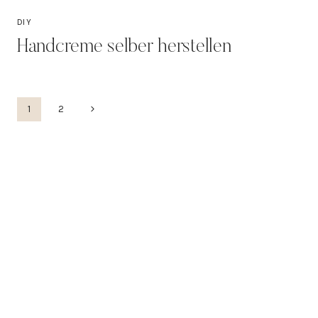
DIY
Handcreme selber herstellen
Seitennavigation
Nächste
1
2
Seite