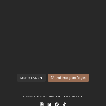
MEHR LADEN
Auf Instagram folgen
COPYRIGHT © 2026 · DUNI.CHERI ·
HEARTEN MADE