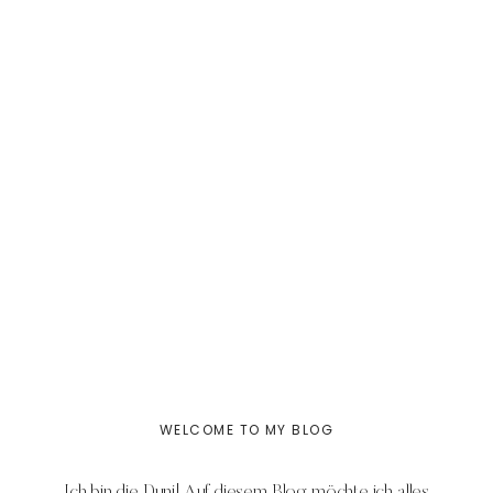
WELCOME TO MY BLOG
Ich bin die Duni! Auf diesem Blog möchte ich alles