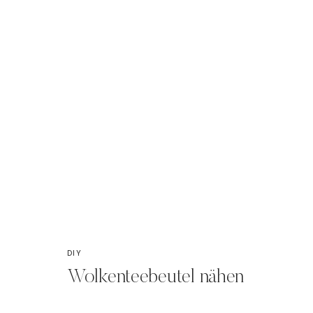
DIY
Wolkenteebeutel nähen