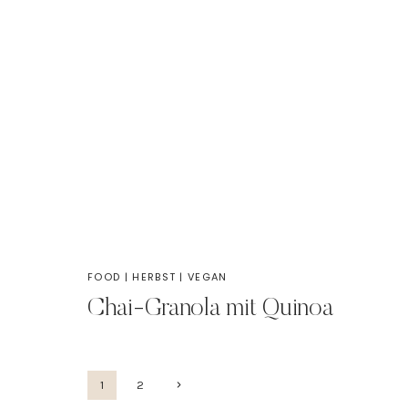
FOOD
|
HERBST
|
VEGAN
Chai-Granola mit Quinoa
Seitennavigation
Nächste
1
2